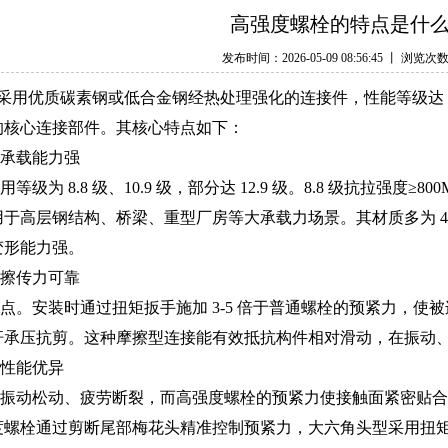
高强度螺栓的特点是什
发布时间：2026-05-09 08:56:45 丨 浏览次
采用优质碳素钢或低合金钢经热处理强化的连接件，性能等级达 8
的核心连接部件。其核心特点如下：
承载能力强
 8.8 级、10.9 级，部分达 12.9 级。8.8 级抗拉强度≥800
于高层钢结构、桥梁、重型厂房等大承载力场景。其材质多为 40C
变形能力强。
擦传力可靠
。安装时通过扭矩扳手施加 3-5 倍于普通螺栓的预紧力，使
杆承压抗剪。这种摩擦型连接能有效抵抗构件相对滑动，在振动
性能优异
动松动、疲劳断裂，而高强度螺栓的预紧力使接触面紧密贴合
度螺栓通过剪断尾部梅花头精准控制预紧力，大六角头型采用扭