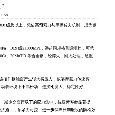
么？
数：
770
.8 级及以上，凭借高预紧力与摩擦传力机制，成为钢
MPa，10.9 级≥1000MPa，远超同规格普通螺栓，可承
r、20MnTiB 等合金钢，经淬火、回火处理，硬度
被连接件接触面产生强大挤压力，依靠摩擦力传递剪
、动载环境下不易松动，连接刚度大、稳定性好。
，减少交变荷载下的应力集中，抗疲劳寿命显著提
矩法施工，预紧力可控，进一步保障长期服役的防松效