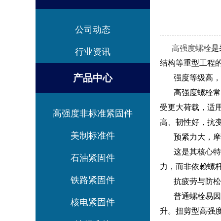
公司动态
高强度螺栓
是
行业资讯
结构等重型工程
产品中心
强度等级高，
高强度螺栓常用等级为
受更大荷载，适用
高强度非标准紧固件
高、韧性好，抗
美制标准件
预紧力大，摩
这是其核心特点
石油紧固件
力，而非依赖螺
铁路紧固件
抗疲劳与防松
普通螺栓易因振
核电紧固件
升。扭剪型高强