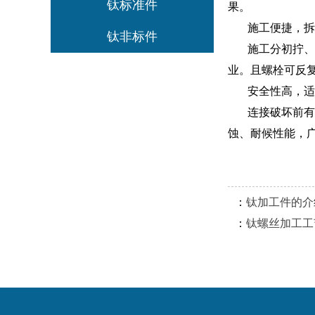
钛标准件
果。
施工便捷，拆
钛非标件
施工分初拧、终
业。且螺栓可反
安全性高，适
连接破坏前有明
蚀、耐候性能，
：
钛加工件的介
：
钛螺丝加工工