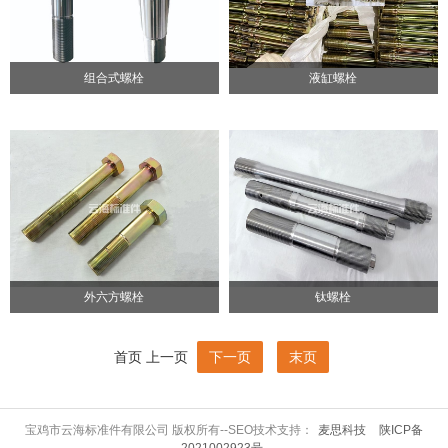
组合式螺栓
液缸螺栓
外六方螺栓
钛螺栓
首页
上一页
下一页
末页
宝鸡市云海标准件有限公司 版权所有--SEO技术支持：
麦思科技
陕ICP备
2021002923号