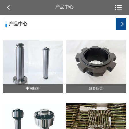


产品中心
产品中心

中间拉杆
缸套压盖